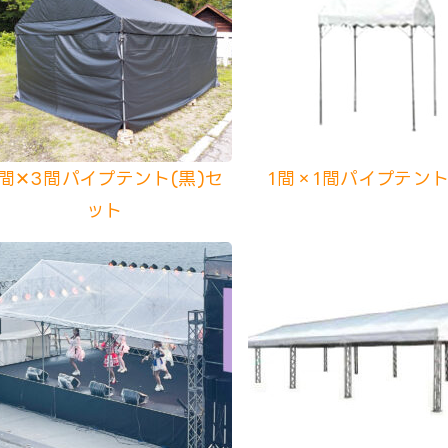
2間✕3間パイプテント(黒)セ
1間×1間パイプテント
ット