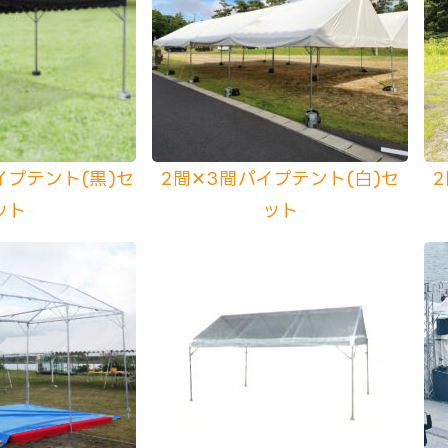
パイプテント(黒)セ
2間✕3間パイプテント(白)セ
ット
ット