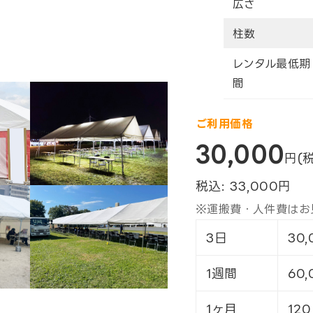
広さ
柱数
レンタル最低期
間
ご利用価格
30,000
円(
税込:
33,000
円
※運搬費・人件費はお
3日
30,
1週間
60,
1ヶ月
120