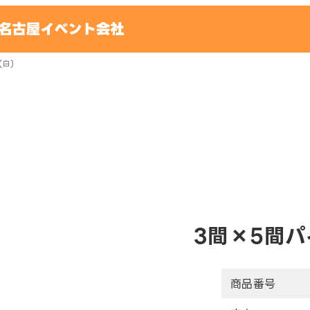
(白)
3間×5間パ
商品番号