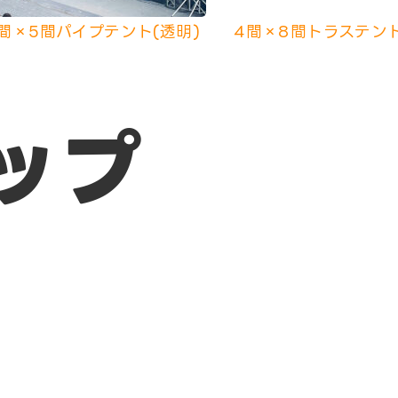
間×5間パイプテント(透明)
4間×8間トラステント
ップ