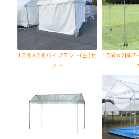
1.5間✕2間パイプテント(白)セ
1.5間✕2間
ット