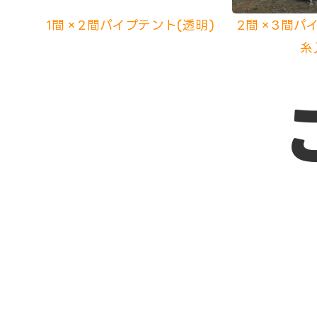
1間×2間パイプテント(透明)
2間×3間パイ
糸