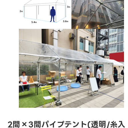
2間×3間パイプテント(透明/糸入