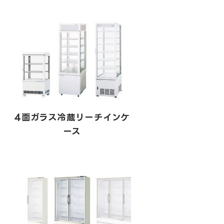
4面ガラス冷蔵リーチインケ
ース