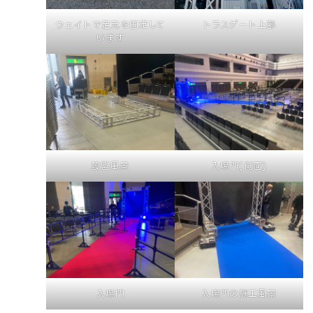
ウェイトで足元を固定して
トラスゲート上部
います
設営風景
入場門(側面)
入場門
入場門の施工風景