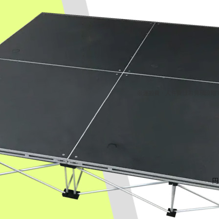
サイズ
レンタル最低期
間
ご利用価格
※運搬費・人件費はお見積段階
高2
3日
16,00
間
17,600
円