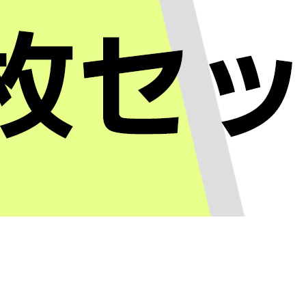
1週間
32,00
35,20
1ヶ月
48,00
52,80