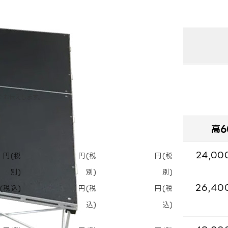
幅1000×奥1000mm
足先部分:40mm角
3日間
でお伝えします。
0cm
高30cm
高40cm
高6
0
18,000
20,000
24,00
円(税
円(税
円(税
別)
別)
別)
19,800
22,000
26,40
(税込)
円(税
円(税
込)
込)