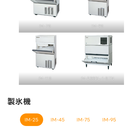
IM-75
IM-95
IM-115
IM-230DL-1-STN
製氷機
IM-25
IM-45
IM-75
IM-95